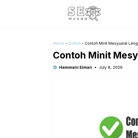
Skip
to
content
Home
-
Contoh
-
Contoh Minit Mesyuarat Len
Contoh Minit Mesy
Hammani Eiman
July 8, 2026