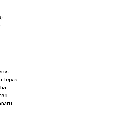
a)
)
rusi
n Lepas
aha
ari
aharu