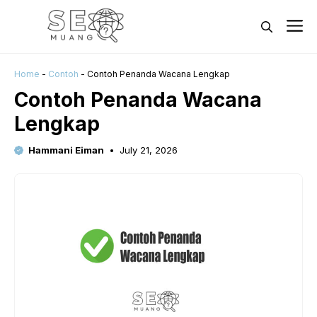
Skip
M
to
content
Home
-
Contoh
-
Contoh Penanda Wacana Lengkap
Contoh Penanda Wacana
Lengkap
Hammani Eiman
July 21, 2026