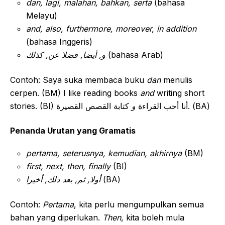
dan, lagi, malahan, bahkan, serta
(bahasa
Melayu)
and, also, furthermore, moreover, in addition
(bahasa Inggeris)
و, أيضا, فضلا عن, كذلك
(bahasa Arab)
Contoh: Saya suka membaca buku
dan
menulis
cerpen. (BM) I like reading books
and
writing short
كتابة القصص القصيرة. (BA)
stories. (BI) أنا أحب القراءة
و
Penanda Urutan yang Gramatis
pertama, seterusnya, kemudian, akhirnya
(BM)
first, next, then, finally
(BI)
أولا, ثم, بعد ذلك, أخيرا
(BA)
Contoh:
Pertama
, kita perlu mengumpulkan semua
bahan yang diperlukan.
Then
, kita boleh mula