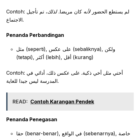
Contoh: لم يستطع الحضور
لأنه
كان مريضا.
لذلك
، تم تأجيل
الاجتماع.
Penanda Perbandingan
مثل (seperti), على عكس (sebaliknya), ولكن
(tetapi), أكثر (lebih), أقل (kurang)
Contoh: أختي
مثل
أخي ذكية.
على عكس
ذلك، أدائي في
المدرسة ليس جيدا للغاية.
READ:
Contoh Karangan Pendek
Penanda Penegasan
حقا (benar-benar), في الواقع (sebenarnya), خاصة