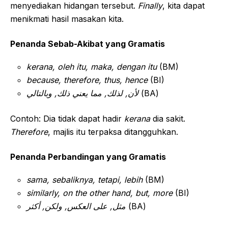
menyediakan hidangan tersebut.
Finally
, kita dapat
menikmati hasil masakan kita.
Penanda Sebab-Akibat yang Gramatis
kerana, oleh itu, maka, dengan itu
(BM)
because, therefore, thus, hence
(BI)
لأن, لذلك, مما يعني ذلك, وبالتالي
(BA)
Contoh: Dia tidak dapat hadir
kerana
dia sakit.
Therefore
, majlis itu terpaksa ditangguhkan.
Penanda Perbandingan yang Gramatis
sama, sebaliknya, tetapi, lebih
(BM)
similarly, on the other hand, but, more
(BI)
مثل, على العكس, ولكن, أكثر
(BA)