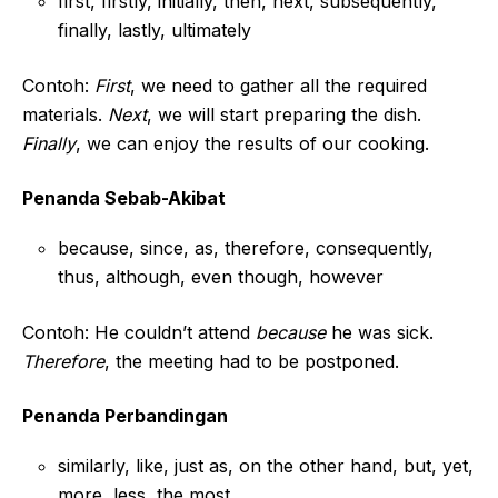
first, firstly, initially, then, next, subsequently,
finally, lastly, ultimately
Contoh:
First
, we need to gather all the required
materials.
Next
, we will start preparing the dish.
Finally
, we can enjoy the results of our cooking.
Penanda Sebab-Akibat
because, since, as, therefore, consequently,
thus, although, even though, however
Contoh: He couldn’t attend
because
he was sick.
Therefore
, the meeting had to be postponed.
Penanda Perbandingan
similarly, like, just as, on the other hand, but, yet,
more, less, the most