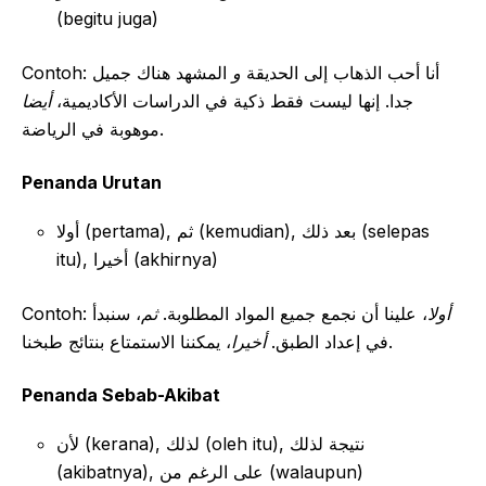
(begitu juga)
Contoh: أنا أحب الذهاب إلى الحديقة
و
المشهد هناك جميل
جدا. إنها ليست فقط ذكية في الدراسات الأكاديمية،
أيضا
موهوبة في الرياضة.
Penanda Urutan
أولا (pertama), ثم (kemudian), بعد ذلك (selepas
itu), أخيرا (akhirnya)
Contoh:
، سنبدأ
ثم
، علينا أن نجمع جميع المواد المطلوبة.
أولا
، يمكننا الاستمتاع بنتائج طبخنا.
في إعداد الطبق.
أخيرا
Penanda Sebab-Akibat
لأن (kerana), لذلك (oleh itu), نتيجة لذلك
(akibatnya), على الرغم من (walaupun)