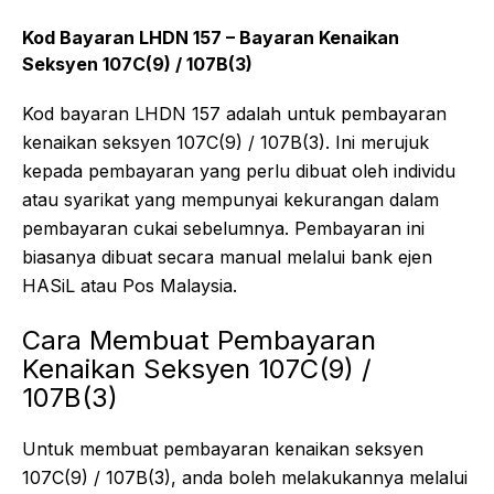
Kod Bayaran LHDN 157 – Bayaran Kenaikan
Seksyen 107C(9) / 107B(3)
Kod bayaran LHDN 157 adalah untuk pembayaran
kenaikan seksyen 107C(9) / 107B(3). Ini merujuk
kepada pembayaran yang perlu dibuat oleh individu
atau syarikat yang mempunyai kekurangan dalam
pembayaran cukai sebelumnya. Pembayaran ini
biasanya dibuat secara manual melalui bank ejen
HASiL atau Pos Malaysia.
Cara Membuat Pembayaran
Kenaikan Seksyen 107C(9) /
107B(3)
Untuk membuat pembayaran kenaikan seksyen
107C(9) / 107B(3), anda boleh melakukannya melalui