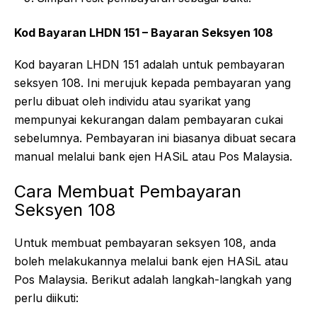
Kod Bayaran LHDN 151 – Bayaran Seksyen 108
Kod bayaran LHDN 151 adalah untuk pembayaran
seksyen 108. Ini merujuk kepada pembayaran yang
perlu dibuat oleh individu atau syarikat yang
mempunyai kekurangan dalam pembayaran cukai
sebelumnya. Pembayaran ini biasanya dibuat secara
manual melalui bank ejen HASiL atau Pos Malaysia.
Cara Membuat Pembayaran
Seksyen 108
Untuk membuat pembayaran seksyen 108, anda
boleh melakukannya melalui bank ejen HASiL atau
Pos Malaysia. Berikut adalah langkah-langkah yang
perlu diikuti: