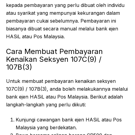
kepada pembayaran yang perlu dibuat oleh individu
atau syarikat yang mempunyai kekurangan dalam
pembayaran cukai sebelumnya. Pembayaran ini
biasanya dibuat secara manual melalui bank ejen
HASiL atau Pos Malaysia.
Cara Membuat Pembayaran
Kenaikan Seksyen 107C(9) /
107B(3)
Untuk membuat pembayaran kenaikan seksyen
107C(9) / 107B(3), anda boleh melakukannya melalui
bank ejen HASiL atau Pos Malaysia. Berikut adalah
langkah-langkah yang perlu diikuti:
Kunjungi cawangan bank ejen HASiL atau Pos
Malaysia yang berdekatan.