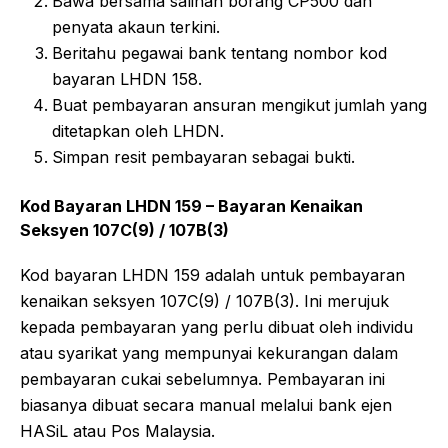
Bawa bersama salinan borang CP500 dan
penyata akaun terkini.
Beritahu pegawai bank tentang nombor kod
bayaran LHDN 158.
Buat pembayaran ansuran mengikut jumlah yang
ditetapkan oleh LHDN.
Simpan resit pembayaran sebagai bukti.
Kod Bayaran LHDN 159 – Bayaran Kenaikan
Seksyen 107C(9) / 107B(3)
Kod bayaran LHDN 159 adalah untuk pembayaran
kenaikan seksyen 107C(9) / 107B(3). Ini merujuk
kepada pembayaran yang perlu dibuat oleh individu
atau syarikat yang mempunyai kekurangan dalam
pembayaran cukai sebelumnya. Pembayaran ini
biasanya dibuat secara manual melalui bank ejen
HASiL atau Pos Malaysia.