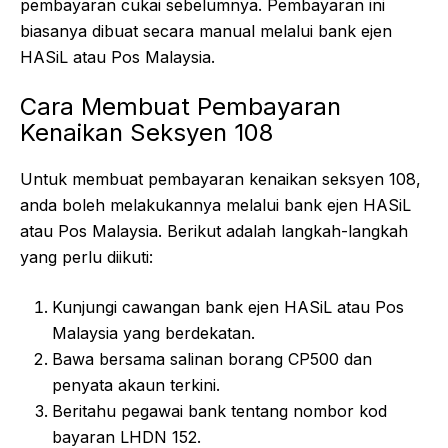
pembayaran cukai sebelumnya. Pembayaran ini
biasanya dibuat secara manual melalui bank ejen
HASiL atau Pos Malaysia.
Cara Membuat Pembayaran
Kenaikan Seksyen 108
Untuk membuat pembayaran kenaikan seksyen 108,
anda boleh melakukannya melalui bank ejen HASiL
atau Pos Malaysia. Berikut adalah langkah-langkah
yang perlu diikuti:
Kunjungi cawangan bank ejen HASiL atau Pos
Malaysia yang berdekatan.
Bawa bersama salinan borang CP500 dan
penyata akaun terkini.
Beritahu pegawai bank tentang nombor kod
bayaran LHDN 152.