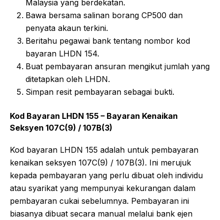
Malaysia yang berdekatan.
Bawa bersama salinan borang CP500 dan
penyata akaun terkini.
Beritahu pegawai bank tentang nombor kod
bayaran LHDN 154.
Buat pembayaran ansuran mengikut jumlah yang
ditetapkan oleh LHDN.
Simpan resit pembayaran sebagai bukti.
Kod Bayaran LHDN 155 – Bayaran Kenaikan
Seksyen 107C(9) / 107B(3)
Kod bayaran LHDN 155 adalah untuk pembayaran
kenaikan seksyen 107C(9) / 107B(3). Ini merujuk
kepada pembayaran yang perlu dibuat oleh individu
atau syarikat yang mempunyai kekurangan dalam
pembayaran cukai sebelumnya. Pembayaran ini
biasanya dibuat secara manual melalui bank ejen