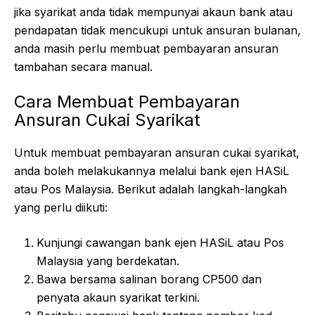
jika syarikat anda tidak mempunyai akaun bank atau
pendapatan tidak mencukupi untuk ansuran bulanan,
anda masih perlu membuat pembayaran ansuran
tambahan secara manual.
Cara Membuat Pembayaran
Ansuran Cukai Syarikat
Untuk membuat pembayaran ansuran cukai syarikat,
anda boleh melakukannya melalui bank ejen HASiL
atau Pos Malaysia. Berikut adalah langkah-langkah
yang perlu diikuti:
Kunjungi cawangan bank ejen HASiL atau Pos
Malaysia yang berdekatan.
Bawa bersama salinan borang CP500 dan
penyata akaun syarikat terkini.