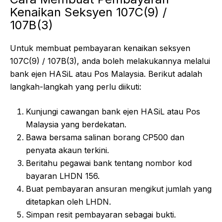
Kenaikan Seksyen 107C(9) /
107B(3)
Untuk membuat pembayaran kenaikan seksyen
107C(9) / 107B(3), anda boleh melakukannya melalui
bank ejen HASiL atau Pos Malaysia. Berikut adalah
langkah-langkah yang perlu diikuti:
Kunjungi cawangan bank ejen HASiL atau Pos
Malaysia yang berdekatan.
Bawa bersama salinan borang CP500 dan
penyata akaun terkini.
Beritahu pegawai bank tentang nombor kod
bayaran LHDN 156.
Buat pembayaran ansuran mengikut jumlah yang
ditetapkan oleh LHDN.
Simpan resit pembayaran sebagai bukti.