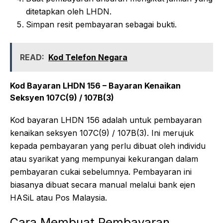
ditetapkan oleh LHDN.
Simpan resit pembayaran sebagai bukti.
READ:
Kod Telefon Negara
Kod Bayaran LHDN 156 – Bayaran Kenaikan
Seksyen 107C(9) / 107B(3)
Kod bayaran LHDN 156 adalah untuk pembayaran
kenaikan seksyen 107C(9) / 107B(3). Ini merujuk
kepada pembayaran yang perlu dibuat oleh individu
atau syarikat yang mempunyai kekurangan dalam
pembayaran cukai sebelumnya. Pembayaran ini
biasanya dibuat secara manual melalui bank ejen
HASiL atau Pos Malaysia.
Cara Membuat Pembayaran