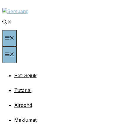
Skip
to
content
Menu
Menu
Peti Sejuk
Tutorial
Aircond
Maklumat