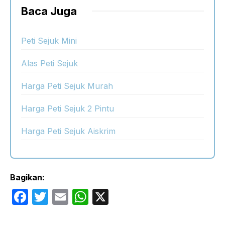
Baca Juga
Peti Sejuk Mini
Alas Peti Sejuk
Harga Peti Sejuk Murah
Harga Peti Sejuk 2 Pintu
Harga Peti Sejuk Aiskrim
Bagikan:
F
T
E
W
X
a
w
m
h