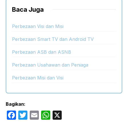
Baca Juga
Perbezaan Visi dan Misi
Perbezaan Smart TV dan Android TV
Perbezaan ASB dan ASNB
Perbezaan Usahawan dan Peniaga
Perbezaan Misi dan Visi
Bagikan:
F
T
E
W
X
a
w
m
h