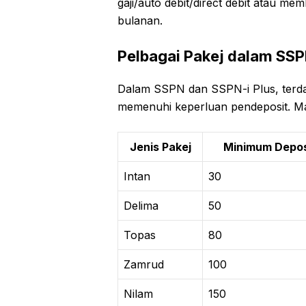
gaji/auto debit/direct debit atau m
bulanan.
Pelbagai Pakej dalam SSP
Dalam SSPN dan SSPN-i Plus, terda
memenuhi keperluan pendeposit. Mari
Jenis Pakej
Minimum Depos
Intan
30
Delima
50
Topas
80
Zamrud
100
Nilam
150